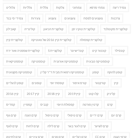
צמיד ריצה
צמחי מרפא
צמחוני
צלקות
צללית
צלליות
צלוליט
צרכנות
צעצועים לפסח
צעצועים
צעצוע
צעירות
צמידי סי בנד
קולקציית סקוטלנד
קולקציית טוקיו יפן
קולקציית הניאון
קולינריה
קאבילון
קולקציית קפסולה
קולקציית קיץ 2016 של נאוטיקה
קולקציית קיץ
קונסילר
קונטור קיט
קונדישיונר
קולקציית S
קולקציית שמפניה ואור ירח
קוסמטיקה טבעית
קוסמטיקה אורגנית
קוסמטיקה
קוסמטיקאית
קופון להוקה
קופון
קוסמטיקה רפואית מבית ד"ר קליין
קוסמטיקה מקצועית
קיץ
קורקטור
קורס איפור
קופסת יופי
קופונים
קופון לנעליים
קליניק
קלו קוט
קיץ 2019
קיץ 2018
קיץ 2017
קיץ 2016
קרם
קרטין פורטה
קפסולת היופי
קנביס
קמפיין
קמדיס
קרם יום
קרם ידיים
קרם טיפולי
קרם טיפול
קרם הגנה
קרם גוף
קרם לשיער
קרם לעור בוגר
קרם לילה
קרם לחות
קרם לגוף
קרמי הגנה
קרם CC
קרם רגליים
קרם פנים
קרם עיניים
קרם לתינוק