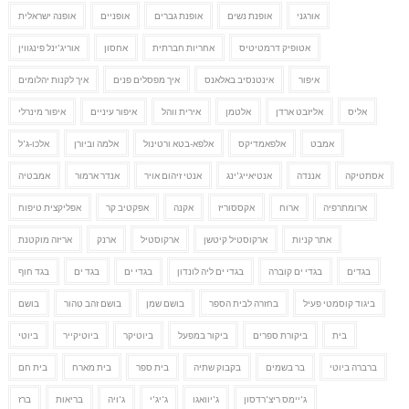
אורגני
אופנת נשים
אופנת גברים
אופניים
אופנה ישראלית
אטופיק דרמטיטיס
אחריות חברתית
אחסון
אוריג'ינל פינגווין
איפור
אינטנסיב באלאנס
איך מפסלים פנים
איך לקנות יהלומים
אליס
אליזבט ארדן
אלטמן
אירית ווהל
איפור עיניים
איפור מינרלי
אמבט
אלפאמדיקס
אלפא-בטא ורטינול
אלמה וביורן
אלכו-ג'ל
אסתטיקה
אננדה
אנטיאייג'ינג
אנטי זיהום אויר
אנדר ארמור
אמבטיה
ארומתרפיה
ארוח
אקססוריז
אקנה
אפקטיב קר
אפליקצית טיפוח
אתר קניות
ארקוסטיל קיטשן
ארקוסטיל
ארנק
אריזה מוקטנת
בגדים
בגדי ים קוברה
בגדי ים ליה לונדון
בגדי ים
בגד ים
בגד חוף
ביגוד קוסמטי פעיל
בחזרה לבית הספר
בושם שמן
בושם זהב טהור
בושם
בית
ביקורת ספרים
ביקור במפעל
ביוטיקר
ביוטיקייר
ביוטי
ברברה ביוטי
בר בשמים
בקבוק שתיה
בית ספר
בית מארח
בית חם
ג'יימס ריצ'רדסון
ג'יוואגו
ג'יג'י
ג'ויה
בריאות
ברז