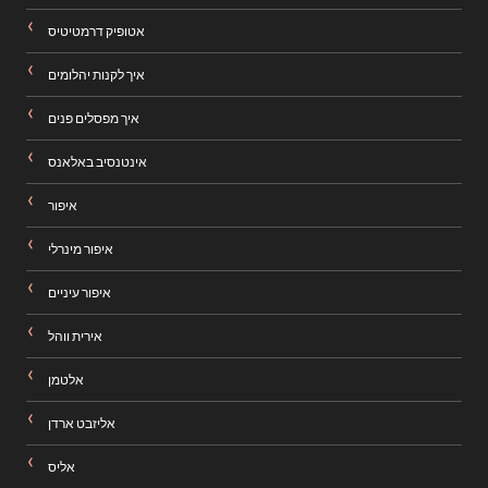
אטופיק דרמטיטיס
איך לקנות יהלומים
איך מפסלים פנים
אינטנסיב באלאנס
איפור
איפור מינרלי
איפור עיניים
אירית ווהל
אלטמן
אליזבט ארדן
אליס