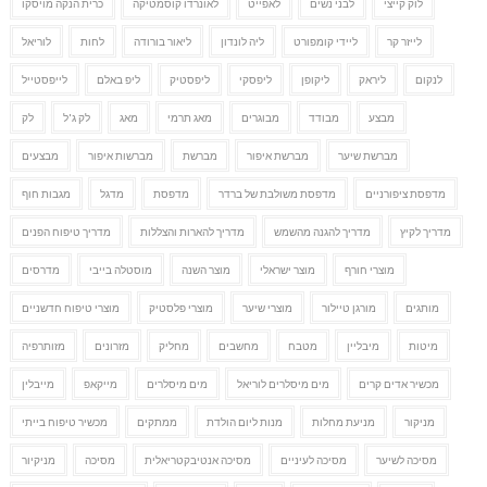
לוק קייצי
לבני נשים
לאפייט
לאונרדו קוסמטיקה
כרית הנקה מויסקו
לייזר קר
ליידי קומפורט
ליה לונדון
ליאור בורודה
לחות
לוריאל
לנקום
ליראק
ליקופן
ליפסקי
ליפסטיק
ליפ באלם
לייפסטייל
מבצע
מבודד
מבוגרים
מאג תרמי
מאג
לק ג'ל
לק
מברשת שיער
מברשת איפור
מברשת
מברשות איפור
מבצעים
מדפסת ציפורניים
מדפסת משולבת של ברדר
מדפסת
מדגל
מגבות חוף
מדריך לקיץ
מדריך להגנה מהשמש
מדריך להארות והצללות
מדריך טיפוח הפנים
מוצרי חורף
מוצר ישראלי
מוצר השנה
מוסטלה בייבי
מדרסים
מותגים
מורגן טיילור
מוצרי שיער
מוצרי פלסטיק
מוצרי טיפוח חדשניים
מיטות
מיבליין
מטבח
מחשבים
מחליק
מזרונים
מזותרפיה
מכשיר אדים קרים
מים מיסלרים לוריאל
מים מיסלרים
מייקאפ
מייבלין
מניקור
מניעת מחלות
מנות ליום הולדת
ממתקים
מכשיר טיפוח בייתי
מסיכה לשיער
מסיכה לעיניים
מסיכה אנטיבקטריאלית
מסיכה
מניקיור