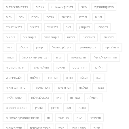
גאיה קוסמטיקס
גאוני
ג'רנטיקGERnetic
ג'נסיס
ג'ל לטיפול בצלקות
גרנייה
גרביים
גירוי עור
גולברי
גברים
גבר
גבות
דהקתלון
דה קתלון
דאב
ד"ר פישר
ד"ר עור
ד"ר אינס ורנר
דיוטי פרי
דיאודורנט
דורינה
דוקטור פישר
דוקטור עור
דומינוס
דרמלוג'יקה
דרמוקוסמטיקה
דקתלון בישראל
דקתלון
דקטלון
דנילו
הודו הדיסנילנד שלי
הדגמת איפור
הגרה
הגנה מקרינת אור כחול
הבהרה
היילייטר
הידרו בוסט
היגיינה
החלקת שיער
הזרקה קוסמטית
הנקה
הנעלה
הנחה
הנדי קיור
המלצות
הלבנת שיניים
הצערה
הצללות
הסרת שיער
הסרת איפור
הסדרה המרוקאית
התעמלות
השרדות
הריון
הקלה לבחילות
הקופסה לליידי
זכוכית
זהב
ורדינון
ולנטיין
ויטמינים ותוספים
חד פעמי
חגים
חגי תשרי
חג
חברות קוסמטיקה ישראליות
חזיות
חורף 2017
חורף
חומצה הילארונית
חדשות אופנה