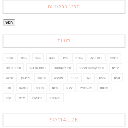
חפש בבלוג זה
תוויות
טיפוח
טואלטיקה
גברים
בית
בושם
אקנה
איפור
אופנה
ילדים
טיפול קוסמטי פלסטי
טיפול קוסמטי
טיפוח עור בוגר
טיפוח ואיפור
נשים
נעלים
נוער
מתנות
מסקרה
מייקאפ
מייבלין
לוריאל
צרכנות
פלאס סייז
עיצוב
סרום
ספורט
סבוקלם
סבון
תכשיטים
תינוקות
שיער
קרם
SOCIALIZE