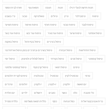
חנות חדשה לנעלי דנילו
חנות
חנוכה
חמאת גוף
חזרה לבית הספר
טיפוח
טימברלנד
טייץ
טיולים
טואלטיקה
טבעי
ט"ו בשבט
טיפוח לגבר
טיפוח טבעי
טיפוח חורף
טיפוח ואיפור
טיפוח השיער
טיפול אסתטי
טיפוח שיער
טיפוח עור צעיר
טיפוח עור יבש
טיפוח עור בוגר
טיפול בעיניים
טיפול בכף הרגל
טיפול באקנה
טיפול התחדשות
טיפול הבהרה
טיפול בשיניים ובחניכיים בזמן טיפול אורתודנטי
טיפול קוסמטי
טיפול פנים
טיפול נקודתי
טיפול לצלוליט ולמיצוק
טיפול יופי
טיפים
טיפול רפואי
טיפול קרבוקסי
טיפול קוסמטי פלסטי
טרמי
טכסטיל לקיץ
טכסטיל
טכנולוגיה
טיפים לקניית יהלומים
יום האשה
יולקטין
יו-לקטין
יו לקטין
יהלומים
טרנדים
כלי מטבח
כלה
כושר
כאבים
ירושלים
ילדים
יום הולדת
כרית אנטיבקטריאלית
כפל הנחות
כסף
כללית רפואה משלימה
כללית סמייל