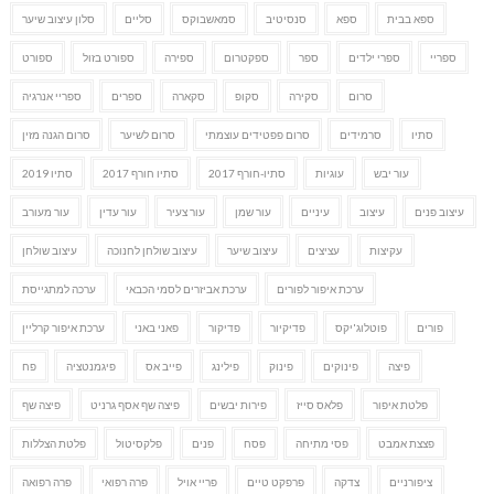
ספא בבית
ספא
סנסיטיב
סמאשבוקס
סליים
סלון עיצוב שיער
ספריי
ספרי ילדים
ספר
ספקטרום
ספירה
ספורט בזול
ספורט
סרום
סקירה
סקופ
סקארה
ספרים
ספריי אנרגיה
סתיו
סרמידים
סרום פפטידים עוצמתי
סרום לשיער
סרום הגנה מזין
עור יבש
עוגיות
סתיו-חורף 2017
סתיו חורף 2017
סתיו 2019
עיצוב פנים
עיצוב
עיניים
עור שמן
עור צעיר
עור עדין
עור מעורב
עקיצות
עציצים
עיצוב שיער
עיצוב שולחן לחנוכה
עיצוב שולחן
ערכת איפור לפורים
ערכת אביזרים לסמי הכבאי
ערכה למתגייסת
פורים
פוטלוג'יקס
פדיקיור
פדיקור
פאני באני
ערכת איפור קרליין
פיצה
פינוקים
פינוק
פילינג
פייב אס
פיגמנטציה
פח
פלטת איפור
פלאס סייז
פירות יבשים
פיצה שף אסף גרניט
פיצה שף
פצצת אמבט
פסי מתיחה
פסח
פנים
פלקסיטול
פלטת הצללות
ציפורניים
צדקה
פרפקט טיים
פריי אויל
פרה רפואי
פרה רפואה