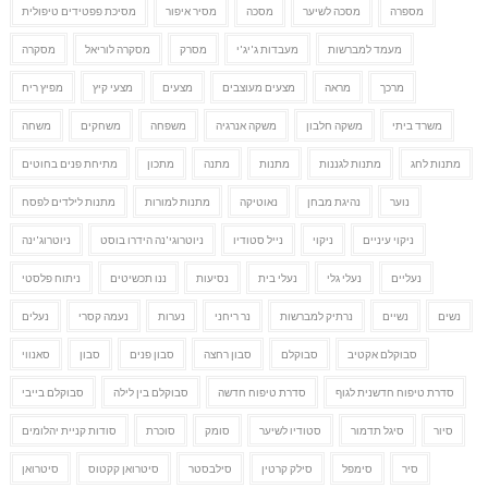
מספרה
מסכה לשיער
מסכה
מסיר איפור
מסיכת פפטידים טיפולית
מעמד למברשות
מעבדות ג'יג'י
מסרק
מסקרה לוריאל
מסקרה
מרכך
מראה
מצעים מעוצבים
מצעים
מצעי קיץ
מפיץ ריח
משרד ביתי
משקה חלבון
משקה אנרגיה
משפחה
משחקים
משחה
מתנות לחג
מתנות לגננות
מתנות
מתנה
מתכון
מתיחת פנים בחוטים
נוער
נהיגת מבחן
נאוטיקה
מתנות למורות
מתנות לילדים לפסח
ניקוי עיניים
ניקוי
נייל סטודיו
ניוטרוגי'נה הידרו בוסט
ניוטרוג'ינה
נעליים
נעלי גלי
נעלי בית
נסיעות
ננו תכשיטים
ניתוח פלסטי
נשים
נשיים
נרתיק למברשות
נר ריחני
נערות
נעמה קסרי
נעלים
סבוקלם אקטיב
סבוקלם
סבון רחצה
סבון פנים
סבון
סאנווי
סדרת טיפוח חדשנית לגוף
סדרת טיפוח חדשה
סבוקלם בין לילה
סבוקלם בייבי
סיור
סיגל תדמור
סטודיו לשיער
סומק
סוכרת
סודות קניית יהלומים
סיר
סימפל
סילק קרטין
סילבסטר
סיטרואן קקטוס
סיטרואן