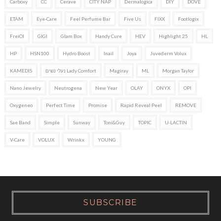
Carboxy
CC
Cerave
CITY NAP
Dermalogica
DIY
DOVE
ETAM
Eye-Care
Feel Perfume Bar
Five Us
FIXX
Footlogix
FreiOl
GIGI
Glam Box
Handy Cure
HEV
Highlight 25
HL
HP
HSN100
Hydro Boost
Inail
Joya
Juvederm Volux
Morgan Taylor
ML
Magiray
Lady Comfort נעלי נשים
KAMEDIS
Nano Jewelry
Neutrogena
New Year
OLAY
ONYX
OPI
Oxygeneo
Perfect Time
Promise
Rapid Reveal Peel
REMOVE
Sae Band
Simple
Sunway
Toni&Guy
TOPIC
U-LACTIN
V-Care
VOLUX
Wrinkx
YOUNG
SUBSCRIBE