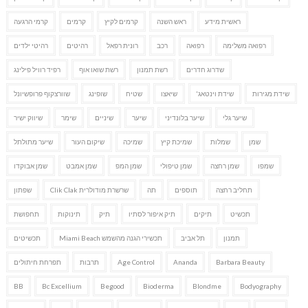
ראשית מידע
ראש השנה
קרמים לקיץ
קרמים
קרמי הרגעה
רפואה משלימה
רפואה
רכב
רונית רפאל
רהיטים
רהיטי ילדים
שדרוג חדרים
רשת תמנון
רשת שואו אוף
רפיד רוויל פילינג
שידת מגירות
שידת וינטאג'
שיאצו
שטיח
שופינג
שוורצקוף פרופשיונל
שיער גלי
שיער בלונדיני
שיער
שיניים
שימר
שיווק ישיר
שמן
שמלות
שמיכת קיץ
שמיכה
שיקום העור
שיער מתולתל
שמפו
שמן רחצה
שמן טיפולי
שמן המפ
שמן אמבט
שמן אבוקדו
תחליב רחצה
תוספים
תה
שרשרת מודולרית Clik Clak
שפתון
תכשיט
תיקים
תיק איפור לסתיו
תיק
תינוקות
תחפושת
תמנון
תל אביב
תכשירי הגנה מהשמש Miami Beach
תכשיטים
Barbara Beauty
Ananda
Age Control
תרבות
תפרחת חיתולים
BB
Bc Excellium
Begood
Bioderma
Blondme
Bodyography