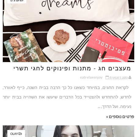
עציצים
מעצבים חג - מתנות ופינוקים לחגי תשרי
eatrelaxenjoy
6 years ago
לקראת החגים, במיוחד כשאנו כל כך הרבה בבית השנה, כייף לאוורר,
לחדש, להתחדש ולהצטייד בכל הדברים שיעשו את השהייה בבית יותר
נעימה. ועל הדרך, ...
פרטים נוספים »
OLAY